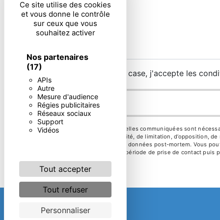
Ce site utilise des cookies
et vous donne le contrôle
sur ceux que vous
souhaitez activer
Nos partenaires
(17)
En cochant cette case, j'accepte les condi
APIs
Autre
Mesure d'audience
Régies publicitaires
Réseaux sociaux
Support
** Les données personnelles communiquées sont nécessaires 
Vidéos
d’effacement, de portabilité, de limitation, d’opposition, 
d’organiser le sort de vos données post-mortem. Vous pouve
vos données pendant la période de prise de contact puis pe
Tout accepter
Tout refuser
Personnaliser