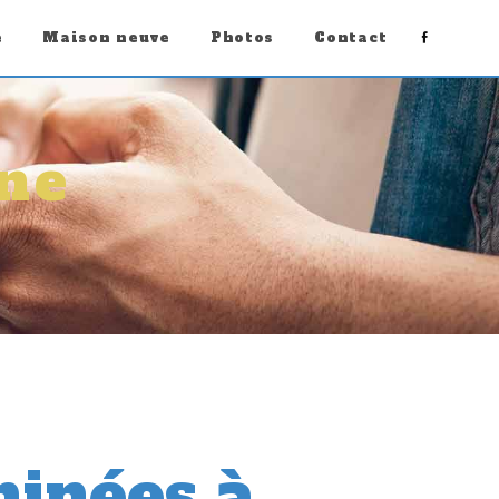
e
Maison neuve
Photos
Contact
ne
inées à