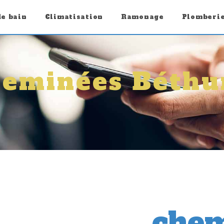
de bain
Climatisation
Ramonage
Plomberi
heminées Béthu
chem