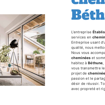
Bét
L’entreprise
Établ
services en
chemi
Entreprise usant d’
qualité, nous metto
Nous vous accompag
cheminées
et somm
habitez à
Béthune
,
vous transmettre l
projet de
cheminé
passion et le parta
désir de réussir. To
avec propreté et ri