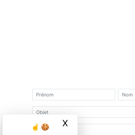
X
Masquer le ban