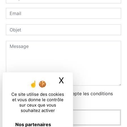
X
Masquer le ban
En cochant cette case, j'accepte les conditions
Ce site utilise des cookies
et vous donne le contrôle
particulières ci-dessous **
sur ceux que vous
souhaitez activer
ENVOYER
Nos partenaires