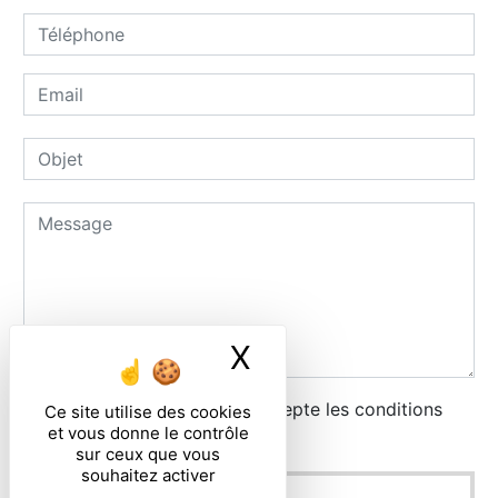
X
Masquer le ban
En cochant cette case, j'accepte les conditions
Ce site utilise des cookies
et vous donne le contrôle
particulières ci-dessous **
sur ceux que vous
souhaitez activer