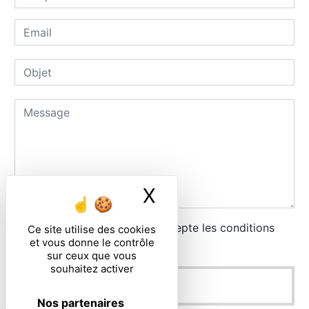
X
Masquer le ban
En cochant cette case, j'accepte les conditions
Ce site utilise des cookies
et vous donne le contrôle
particulières ci-dessous **
sur ceux que vous
souhaitez activer
ENVOYER
Nos partenaires