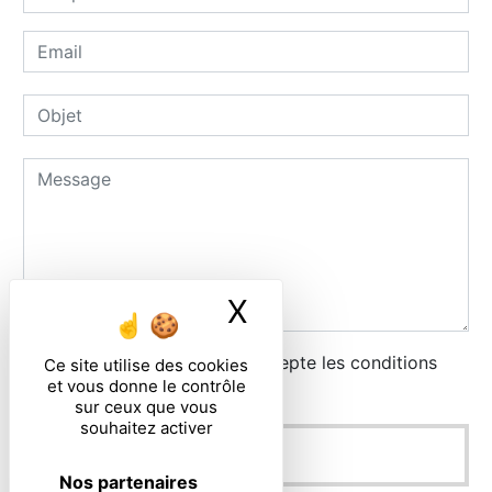
X
Masquer le ban
En cochant cette case, j'accepte les conditions
Ce site utilise des cookies
et vous donne le contrôle
particulières ci-dessous **
sur ceux que vous
souhaitez activer
ENVOYER
Nos partenaires