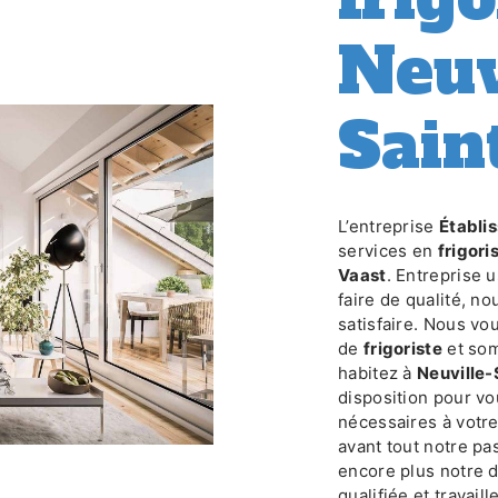
Neuv
Sain
L’entreprise
Établ
services en
frigori
Vaast
. Entreprise 
faire de qualité, n
satisfaire. Nous vo
de
frigoriste
et som
habitez à
Neuville-
disposition pour v
nécessaires à votr
avant tout notre pa
encore plus notre d
qualifiée et travail