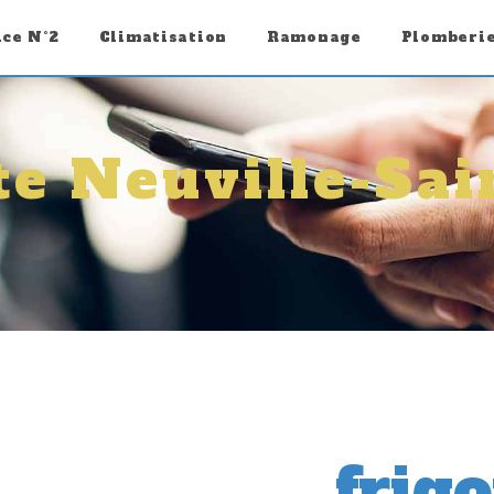
ice N°2
Climatisation
Ramonage
Plomberi
ste Neuville-Sai
frigo