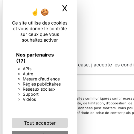
X
Masquer le ban
Ce site utilise des cookies
et vous donne le contrôle
sur ceux que vous
souhaitez activer
Nos partenaires
(17)
En cochant cette case, j'accepte les condi
APIs
Autre
Mesure d'audience
Régies publicitaires
Réseaux sociaux
Support
** Les données personnelles communiquées sont nécessaires 
Vidéos
d’effacement, de portabilité, de limitation, d’opposition, 
d’organiser le sort de vos données post-mortem. Vous pouve
vos données pendant la période de prise de contact puis pe
Tout accepter