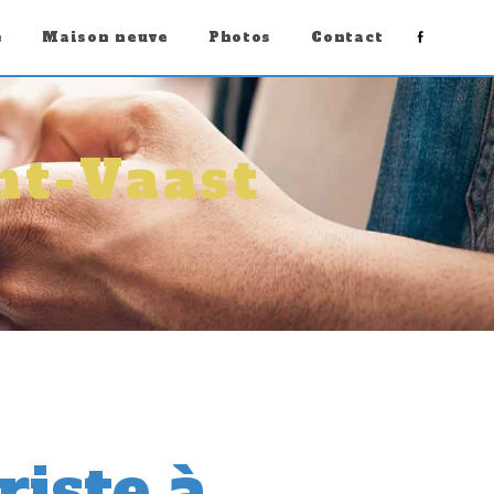
e
Maison neuve
Photos
Contact
nt-Vaast
riste à