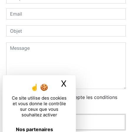
X
Masquer le ban
En cochant cette case, j'accepte les conditions
Ce site utilise des cookies
et vous donne le contrôle
particulières ci-dessous **
sur ceux que vous
souhaitez activer
ENVOYER
Nos partenaires