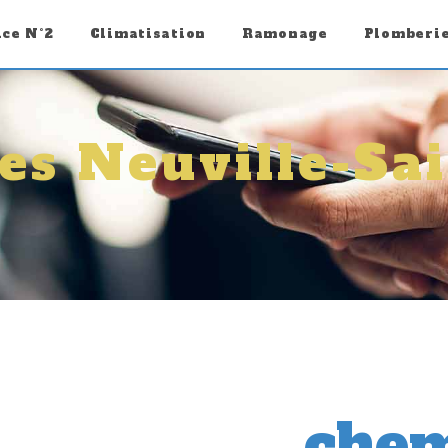
ice N°2
Climatisation
Ramonage
Plomberi
es Neuville-Sai
chem