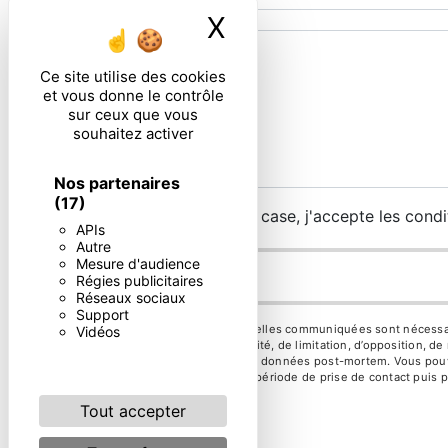
X
Masquer le ban
Ce site utilise des cookies
et vous donne le contrôle
sur ceux que vous
souhaitez activer
Nos partenaires
(17)
En cochant cette case, j'accepte les condi
APIs
Autre
Mesure d'audience
Régies publicitaires
Réseaux sociaux
Support
** Les données personnelles communiquées sont nécessaires 
Vidéos
d’effacement, de portabilité, de limitation, d’opposition, 
d’organiser le sort de vos données post-mortem. Vous pouve
vos données pendant la période de prise de contact puis pe
Tout accepter