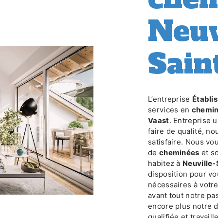
Neuv
Sain
L’entreprise
Établ
services en
chemi
Vaast
. Entreprise 
faire de qualité, n
satisfaire. Nous vo
de
cheminées
et so
habitez à
Neuville-
disposition pour v
nécessaires à votr
avant tout notre pa
encore plus notre d
qualifiée et travail