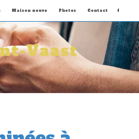
e
Maison neuve
Photos
Contact
nt-Vaast
inées à